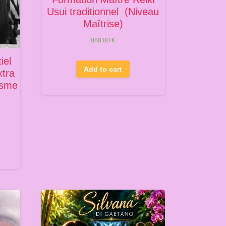
Usui traditionnel (Niveau
Maîtrise)
888,00
€
iel
Add to cart
xtra
isme