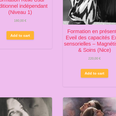
ditionnel indépendant
(Niveau 1)
180,00
€
Formation en présent
Add to cart
Eveil des capacités E
sensorielles – Magnét
& Soins (Nice)
220,00
€
Add to cart