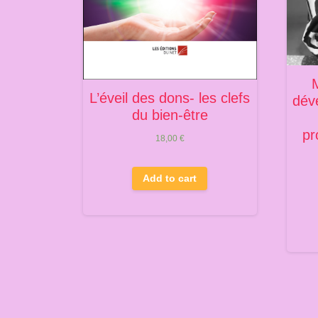
L’éveil des dons- les clefs
dév
du bien-être
pr
18,00
€
Add to cart