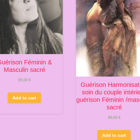
Guérison Féminin &
Masculin sacré
95,00
€
Guérison Harmonisat
soin du couple intéri
Add to cart
guérison Féminin /mas
sacré
99,00
€
Add to cart