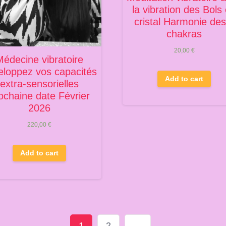
la vibration des Bols
cristal Harmonie des
chakras
20,00
€
Médecine vibratoire
eloppez vos capacités
Add to cart
extra-sensorielles
ochaine date Février
2026
220,00
€
Add to cart
1
2
→