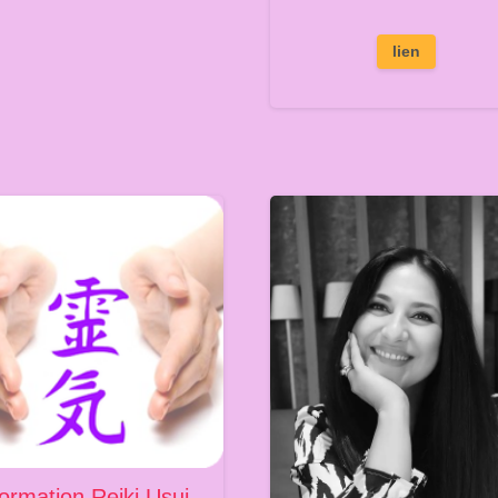
lien
ormation Reiki Usui