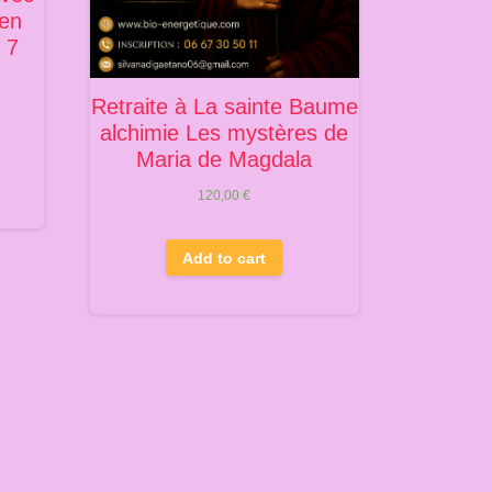
 en
 7
Retraite à La sainte Baume
alchimie Les mystères de
Maria de Magdala
120,00
€
Add to cart