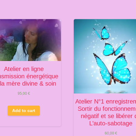
Atelier en ligne
nsmission énergétique
la mère divine & soin
95,00
€
Atelier N°1 enregistre
Sortir du fonctionnem
Add to cart
négatif et se libérer
L’auto-sabotage
60,00
€