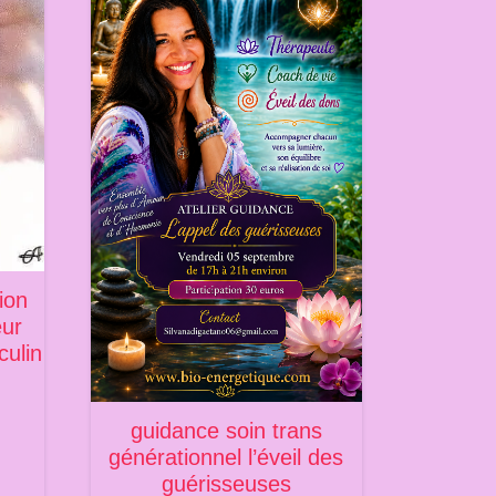
ion
eur
culin
guidance soin trans
générationnel l’éveil des
guérisseuses