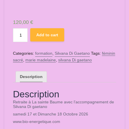
120,00
€
Retraite
Add to cart
à
La
sainte
Categories:
formation
,
Silvana Di Gaetano
Tags:
féminin
Baume
sacré
,
marie madelaine
,
silvana Di gaetano
alchimie
Les
mystères
Description
de
Maria
Description
de
Magdala
Retraite à La sainte Baume avec l’accompagnement de
Silvana Di gaetano
quantity
samedi 17 et Dimanche 18 Octobre 2026
www.bio-energetique.com