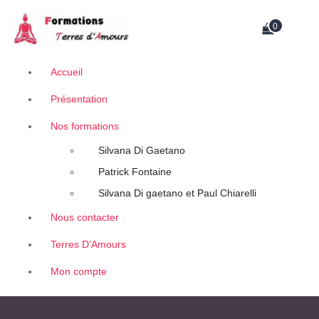
A
Retrouvez des contenus uniques de thérapeutes, auteurs et conférenciers.
l
0
l
e
r
Accueil
a
Présentation
u
c
Nos formations
o
n
Silvana Di Gaetano
t
Patrick Fontaine
e
Silvana Di gaetano et Paul Chiarelli
n
u
Nous contacter
Terres D’Amours
Mon compte