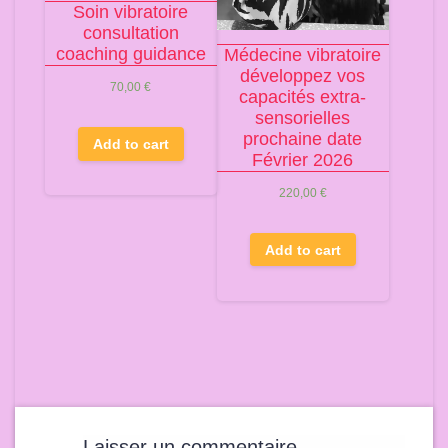
Soin vibratoire
consultation
coaching guidance
Médecine vibratoire
développez vos
70,00
€
capacités extra-
sensorielles
prochaine date
Add to cart
Février 2026
220,00
€
Add to cart
Laisser un commentaire