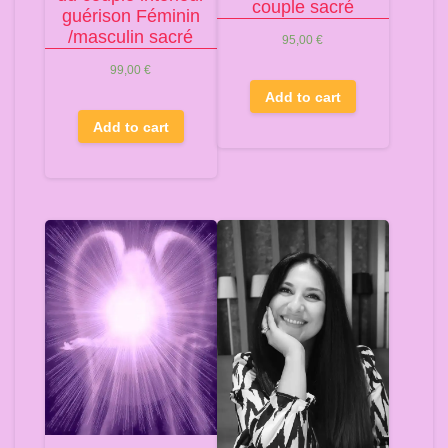
couple sacré
guérison Féminin
/masculin sacré
95,00
€
99,00
€
Add to cart
Add to cart