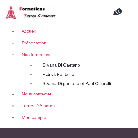
A
Retrouvez des contenus uniques de thérapeutes, auteurs et conférenciers.
l
0
l
e
r
Accueil
a
Présentation
u
c
Nos formations
o
n
Silvana Di Gaetano
t
Patrick Fontaine
e
Silvana Di gaetano et Paul Chiarelli
n
u
Nous contacter
Terres D’Amours
Mon compte