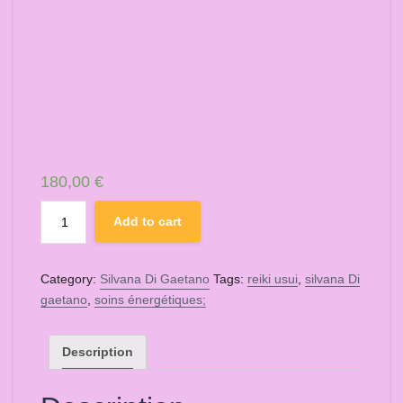
180,00
€
Formation
Add to cart
Reiki
Usui
traditionnel
Category:
Silvana Di Gaetano
Tags:
reiki usui
,
silvana Di
indépendant
gaetano
,
soins énergétiques;
(Niveau
1)
quantity
Description