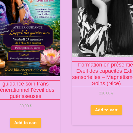
Formation en présentie
Eveil des capacités Ext
sensorielles – Magnétism
Soins (Nice)
guidance soin trans
énérationnel l’éveil des
220,00
€
guérisseuses
30,00
€
Add to cart
Add to cart