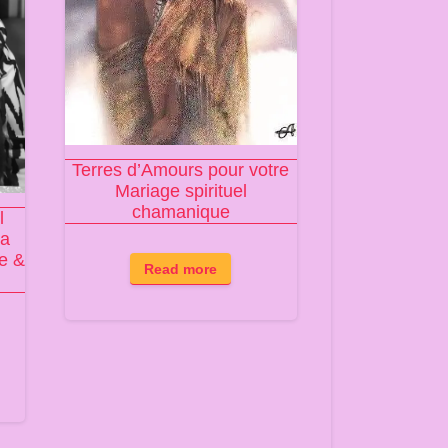
Terres d’Amours pour votre
Mariage spirituel
chamanique
l
ra
e &
Read more