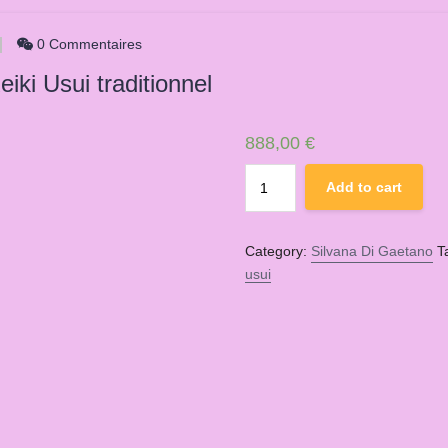
0 Commentaires
iki Usui traditionnel
888,00
€
Devenir
Add to cart
Maître
enseignant
Reiki
Category:
Silvana Di Gaetano
T
Usui
usui
traditionnel
quantity