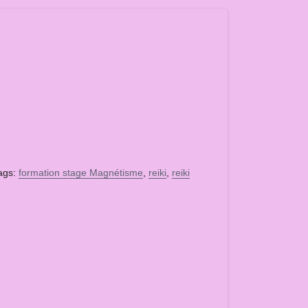
ags:
formation stage Magnétisme
,
reiki
,
reiki