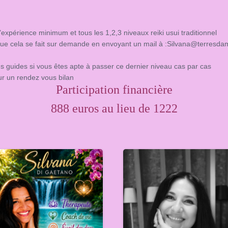
’expérience minimum et tous les 1,2,3 niveaux reiki usui traditionnel
ongue cela se fait sur demande en envoyant un mail à :Silvana@terresd
s guides si vous êtes apte à passer ce dernier niveau cas par cas
our un rendez vous bilan
Participation financière
888 euros au lieu de 1222