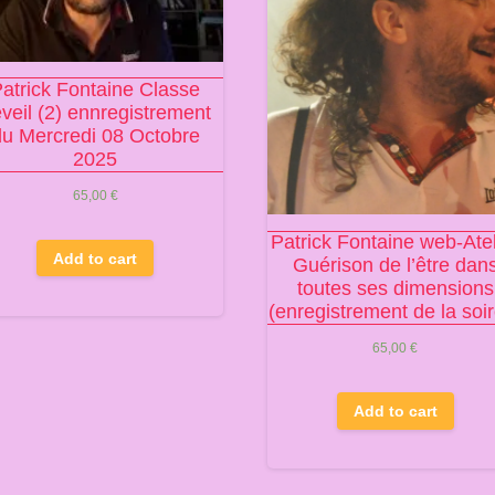
atrick Fontaine Classe
veil (2) ennregistrement
du Mercredi 08 Octobre
2025
65,00
€
Patrick Fontaine web-Atel
Add to cart
Guérison de l’être dan
toutes ses dimensions
(enregistrement de la soi
65,00
€
Add to cart