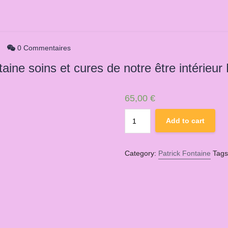
0 Commentaires
aine soins et cures de notre être intérieur
65,00
€
Web-
Add to cart
Atelier
par
Patrick
Category:
Patrick Fontaine
Tag
Fontaine
soins
et
cures
de
notre
être