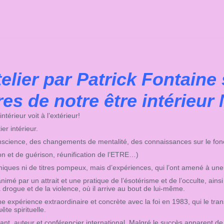
intérieur
N°3
quantity
elier par Patrick Fontaine 
es de notre être intérieur
ntérieur voit à l’extérieur!
er intérieur.
 conscience, des changements de mentalité, des connaissances sur le fon
ion et de guérison, réunification de l’ETRE…)
iques ni de titres pompeux, mais d’expériences, qui l’ont amené à un
mé par un attrait et une pratique de l’ésotérisme et de l’occulte, ainsi
a drogue et de la violence, où il arrive au bout de lui-même.
e expérience extraordinaire et concrète avec la foi en 1983, qui le tran
te spirituelle.
ant, auteur et conférencier international. Malgré le succès apparent de