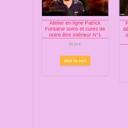
Atelier en ligne Patrick
P
Fontaine soins et cures de
dé
notre être intérieur N°1
65,00
€
Add to cart