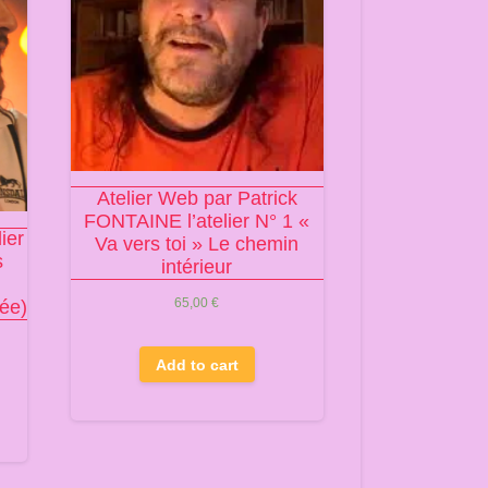
Atelier Web par Patrick
FONTAINE l’atelier N° 1 «
ier
Va vers toi » Le chemin
s
intérieur
65,00
€
rée)
Add to cart