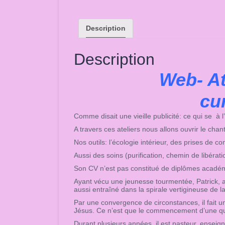
Description
Description
Web- At
cur
Comme disait une vieille publicité: ce qui se à l’i
A travers ces ateliers nous allons ouvrir le chanti
Nos outils: l’écologie intérieur, des prises de
Aussi des soins (purification, chemin de libérat
Son CV n’est pas constitué de diplômes académ
Ayant vécu une jeunesse tourmentée, Patrick, ani
aussi entraîné dans la spirale vertigineuse de l
Par une convergence de circonstances, il fait un
Jésus. Ce n’est que le commencement d’une quê
Durant plusieurs années, il est pasteur, enseign