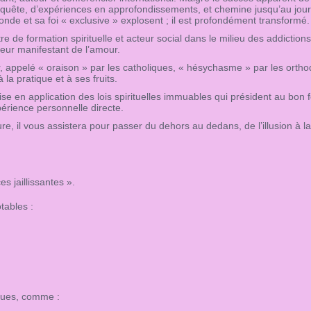
 quête, d’expériences en approfondissements, et chemine jusqu’au jour o
onde et sa foi « exclusive » explosent ; il est profondément transformé.
re de formation spirituelle et acteur social dans le milieu des addictions 
leur manifestant de l’amour.
r, appelé « oraison » par les catholiques, « hésychasme » par les orth
la pratique et à ses fruits.
se en application des lois spirituelles immuables qui président au bon
périence personnelle directe.
re, il vous assistera pour passer du dehors au dedans, de l’illusion à la 
s jaillissantes ».
tables :
;
ques, comme :