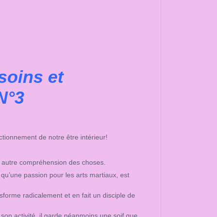
soins et
 N°3
ctionnement de notre être intérieur!
e autre compréhension des choses.
 qu’une passion pour les arts martiaux, est
sforme radicalement et en fait un disciple de
 son activité, il garde néanmoins une soif que