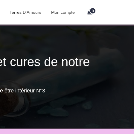
0
Terres D’Amours
Mon compte
et cures de notre
e être intérieur N°3