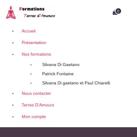
A
Retrouvez des contenus uniques de thérapeutes, auteurs et conférenciers.
l
0
l
e
r
Accueil
a
Présentation
u
c
Nos formations
o
n
Silvana Di Gaetano
t
Patrick Fontaine
e
Silvana Di gaetano et Paul Chiarelli
n
u
Nous contacter
Terres D’Amours
Mon compte