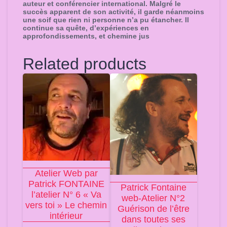
auteur et conférencier international. Malgré le
succès apparent de son activité, il garde néanmoins
une soif que rien ni personne n’a pu étancher. Il
continue sa quête, d’expériences en
approfondissements, et chemine jus
Related products
Atelier Web par
Patrick FONTAINE
Patrick Fontaine
l’atelier N° 6 « Va
web-Atelier N°2
vers toi » Le chemin
Guérison de l’être
intérieur
dans toutes ses