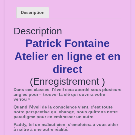
Classe
d'éveil
Description
(N°1)
Achat
Description
enregistrement
quantity
Patrick Fontaine
Atelier en ligne et en
direct
(Enregistrement )
Dans ces classes, l’éveil sera abordé sous plusieurs
angles pour « trouver la clé qui ouvrira votre
verrou ».
Quand l’éveil de la conscience vient, c’est toute
notre perspective qui change, nous quittons notre
paradigme pour en embrasser un autre.
Paddy, tel un maïeuticien, s’emploiera à vous aider
à naître à une autre réalité.