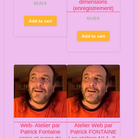
dimensions
65,00
€
(enregistrement)
65,00
€
Add to cart
Add to cart
Web- Atelier par
Atelier Web par
Patrick Fontaine
Patrick FONTAINE