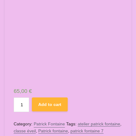
65,00
€
Patrick
Add to cart
Fontaine
nouvel
Atelier
Category:
Patrick Fontaine
Tags:
atelier patrick fontaine
,
en
classe éveil
,
Patrick fontaine
,
patrick fontaine 7
ligne