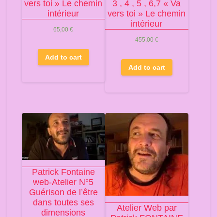
vers toi » Le chemin
3 , 4 , 5 , 6,7 « Va
intérieur
vers toi » Le chemin
intérieur
65,00
€
455,00
€
Add to cart
Add to cart
Patrick Fontaine
web-Atelier N°5
Guérison de l’être
dans toutes ses
Atelier Web par
dimensions