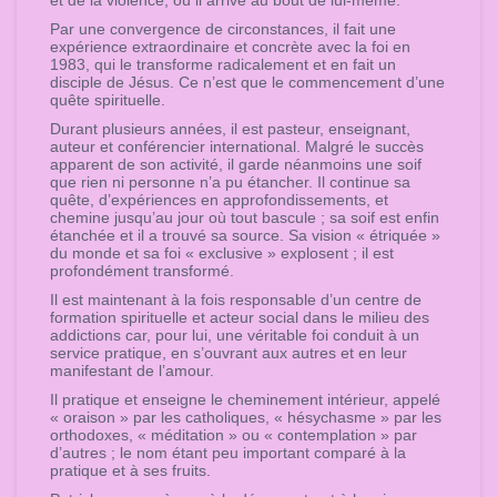
quantity
Par une convergence de circonstances, il fait une
expérience extraordinaire et concrète avec la foi en
1983, qui le transforme radicalement et en fait un
disciple de Jésus. Ce n’est que le commencement d’une
quête spirituelle.
Durant plusieurs années, il est pasteur, enseignant,
auteur et conférencier international. Malgré le succès
apparent de son activité, il garde néanmoins une soif
que rien ni personne n’a pu étancher. Il continue sa
quête, d’expériences en approfondissements, et
chemine jusqu’au jour où tout bascule ; sa soif est enfin
étanchée et il a trouvé sa source. Sa vision « étriquée »
du monde et sa foi « exclusive » explosent ; il est
profondément transformé.
Il est maintenant à la fois responsable d’un centre de
formation spirituelle et acteur social dans le milieu des
addictions car, pour lui, une véritable foi conduit à un
service pratique, en s’ouvrant aux autres et en leur
manifestant de l’amour.
Il pratique et enseigne le cheminement intérieur, appelé
« oraison » par les catholiques, « hésychasme » par les
orthodoxes, « méditation » ou « contemplation » par
d’autres ; le nom étant peu important comparé à la
pratique et à ses fruits.