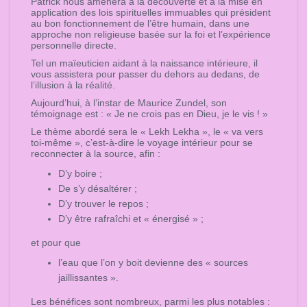
Patrick nous amènera à la découverte et à la mise en
application des lois spirituelles immuables qui président
au bon fonctionnement de l’être humain, dans une
approche non religieuse basée sur la foi et l’expérience
personnelle directe.
Tel un maïeuticien aidant à la naissance intérieure, il
vous assistera pour passer du dehors au dedans, de
l’illusion à la réalité.
Aujourd’hui, à l’instar de Maurice Zundel, son
témoignage est : « Je ne crois pas en Dieu, je le vis ! »
Le thème abordé sera le « Lekh Lekha », le « va vers
toi-même », c’est-à-dire le voyage intérieur pour se
reconnecter à la source, afin :
D’y boire ;
De s’y désaltérer ;
D’y trouver le repos ;
D’y être rafraîchi et « énergisé » ;
et pour que
l’eau que l’on y boit devienne des « sources
jaillissantes ».
Les bénéfices sont nombreux, parmi les plus notables :