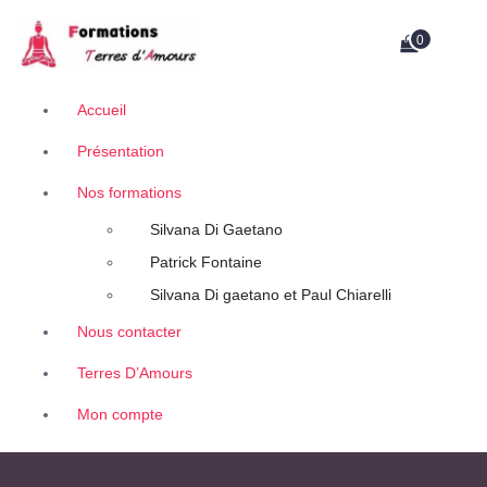
A
Retrouvez des contenus uniques de thérapeutes, auteurs et conférenciers.
l
0
l
e
r
Accueil
a
Présentation
u
c
Nos formations
o
n
Silvana Di Gaetano
t
Patrick Fontaine
e
Silvana Di gaetano et Paul Chiarelli
n
u
Nous contacter
Terres D’Amours
Mon compte