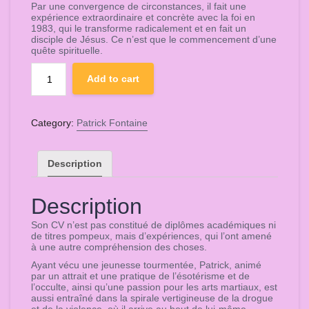
Par une convergence de circonstances, il fait une
expérience extraordinaire et concrète avec la foi en
1983, qui le transforme radicalement et en fait un
disciple de Jésus. Ce n’est que le commencement d’une
quête spirituelle.
Atelier
Add to cart
Web
par
Patrick
Category:
Patrick Fontaine
FONTAINE
l'atelier
N°
Description
1
«
Description
Va
vers
Son CV n’est pas constitué de diplômes académiques ni
de titres pompeux, mais d’expériences, qui l’ont amené
toi
à une autre compréhension des choses.
»
Ayant vécu une jeunesse tourmentée, Patrick, animé
Le
par un attrait et une pratique de l’ésotérisme et de
chemin
l’occulte, ainsi qu’une passion pour les arts martiaux, est
intérieur
aussi entraîné dans la spirale vertigineuse de la drogue
et de la violence, où il arrive au bout de lui-même.