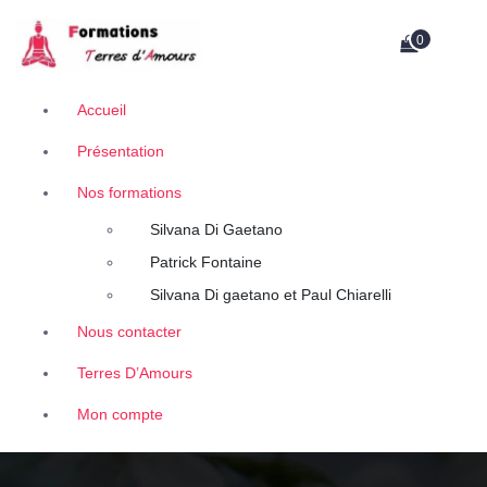
A
Retrouvez des contenus uniques de thérapeutes, auteurs et conférenciers.
l
0
l
e
r
Accueil
a
Présentation
u
c
Nos formations
o
n
Silvana Di Gaetano
t
Patrick Fontaine
e
Silvana Di gaetano et Paul Chiarelli
n
u
Nous contacter
Terres D’Amours
Mon compte