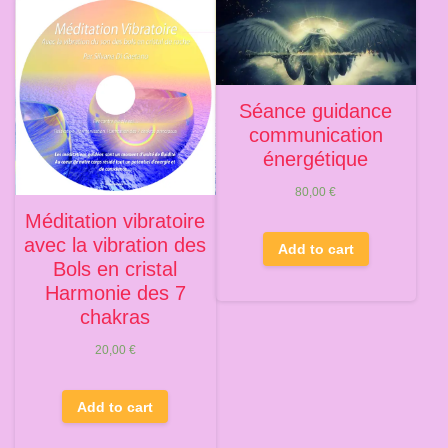
Séance guidance
communication
énergétique
80,00
€
Méditation vibratoire
avec la vibration des
Add to cart
Bols en cristal
Harmonie des 7
chakras
20,00
€
Add to cart