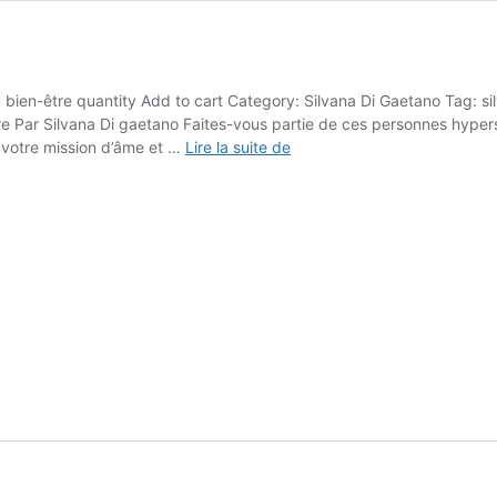
u bien-être quantity Add to cart Category: Silvana Di Gaetano Tag: si
être Par Silvana Di gaetano Faites-vous partie de ces personnes hype
L’éveil
 votre mission d’âme et …
Lire la suite de
des
dons-
les
clefs
du
bien-
être